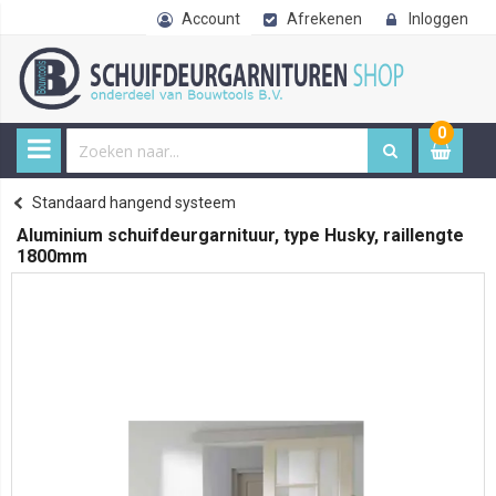
Account
Afrekenen
Inloggen
0
0
item
€ 
Hangende schuifdeursystemen
Standaard hangend systeem
Home
Aluminium schuifdeurgarnituur, type Husky, raillengte
1800mm