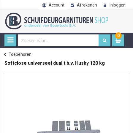
Account
Afrekenen
Inloggen
0
0
item
€ 
Toebehoren
Home
Softclose universeel dual t.b.v. Husky 120 kg