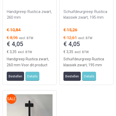
Handgreep Rustica zwart,
Schuifdeurgreep Rustica
260 mm
klassiek zwart, 195 mm
€ 10,84
€ 15,26
€ 8,96
€ 12,61
€ 4,05
€ 4,05
€ 3,35
€ 3,35
Handgreep Rustica zwart,
Schuifdeurgreep Rustica
260 mm Voor dit product
klassiek zwart, 195 mm
geldt OP=OP
Voor dit product geldt
Bestellen
Details
Bestellen
Details
OP=OP
SALE