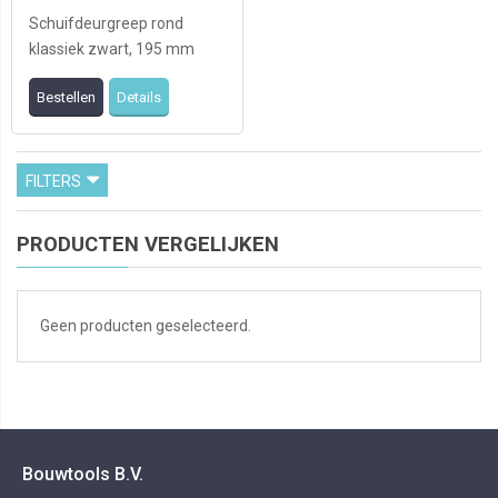
Schuifdeurgreep rond
klassiek zwart, 195 mm
Voor dit product geldt
Bestellen
Details
OP=OP
FILTERS
PRODUCTEN VERGELIJKEN
Geen producten geselecteerd.
Bouwtools B.V.