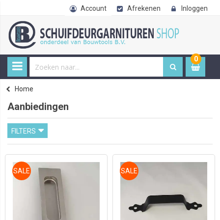
Account
Afrekenen
Inloggen
0
0
item
€ 
Home
Aanbiedingen
FILTERS
SALE
SALE