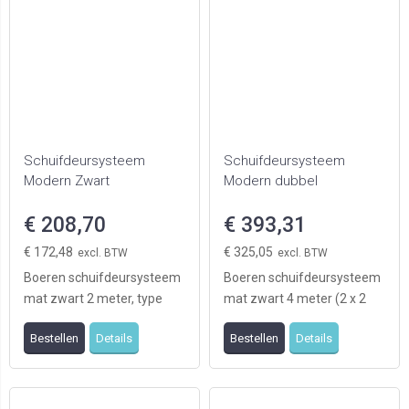
Schuifdeursysteem
Schuifdeursysteem
Modern Zwart
Modern dubbel
€ 208,70
€ 393,31
€ 172,48
€ 325,05
Boeren schuifdeursysteem
Boeren schuifdeursysteem
mat zwart 2 meter, type
mat zwart 4 meter (2 x 2
Modern geschikt voor 1deur
meter), type Modern,
Bestellen
Details
Bestellen
Details
(levering excl ...
geschikt voor twee ...