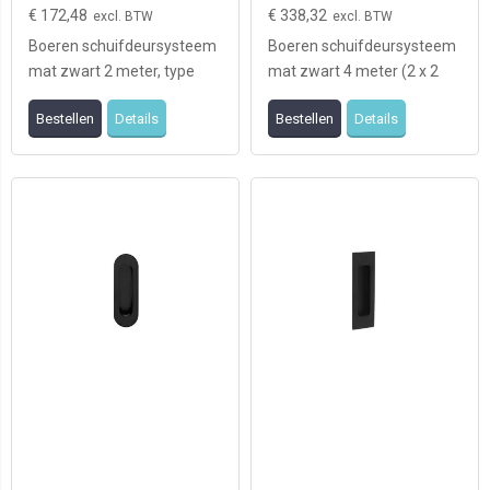
€ 172,48
€ 338,32
Boeren schuifdeursysteem
Boeren schuifdeursysteem
mat zwart 2 meter, type
mat zwart 4 meter (2 x 2
Modern Top geschikt voor
meter), type Modern Top ,
Bestellen
Details
Bestellen
Details
1deur (levering ...
geschikt voor ...