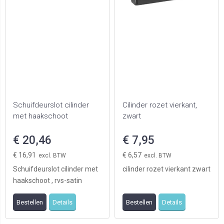
Schuifdeurslot cilinder
Cilinder rozet vierkant,
met haakschoot
zwart
€ 20,46
€ 7,95
€ 16,91
€ 6,57
Schuifdeurslot cilinder met
cilinder rozet vierkant zwart
haakschoot , rvs-satin
voorplaat, doornmaat
Bestellen
Details
Bestellen
Details
50mm