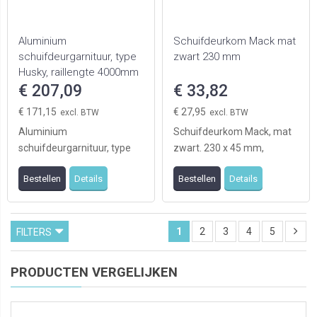
Aluminium
Schuifdeurkom Mack mat
schuifdeurgarnituur, type
zwart 230 mm
Husky, raillengte 4000mm
t.b.v. 2 deuren
€ 207,09
€ 33,82
€ 171,15
€ 27,95
Aluminium
Schuifdeurkom Mack, mat
schuifdeurgarnituur, type
zwart. 230 x 45 mm,
Husky, raillengte 4000mm
freesdiepte 15 mm
Bestellen
Details
Bestellen
Details
t.b.v. 2 deuren
1
2
3
4
5
FILTERS
PRODUCTEN VERGELIJKEN