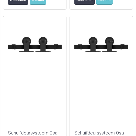
geschikt voor twe ...
voor 1deur (l ...
en
Schuifdeursysteem Osa
Schuifdeursysteem Osa