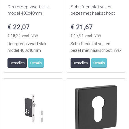
Deurgreep zwart vlak
Schuifdeurslot vrij- en
model 400x40mm
bezet met haakschoot
€ 22,07
€ 21,67
€ 18,24
€ 17,91
Deurgreep zwart vlak
Schuifdeurslot vrij- en
model 400x40mm
bezet met haakschoot , rvs-
satin voorplaat, doornmaat
Bestellen
Details
Bestellen
Details
50mm