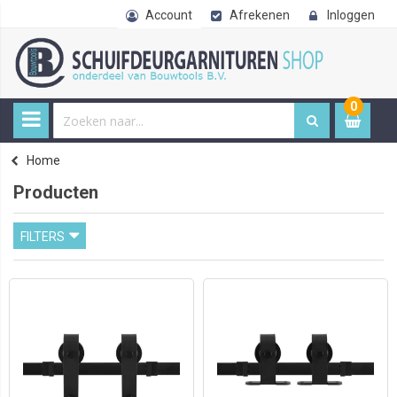
Account
Afrekenen
Inloggen
0
0
item
€ 
Home
Producten
FILTERS