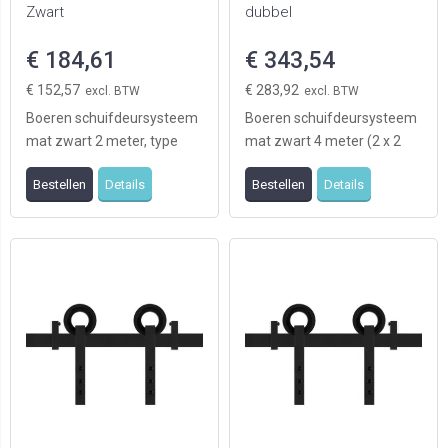
Zwart
dubbel
€ 184,61
€ 343,54
€ 152,57
€ 283,92
Boeren schuifdeursysteem
Boeren schuifdeursysteem
mat zwart 2 meter, type
mat zwart 4 meter (2 x 2
Osa geschikt voor 1deur
meter), type Osa, geschikt
Bestellen
Details
Bestellen
Details
(levering exclusi ...
voor twee deu ...