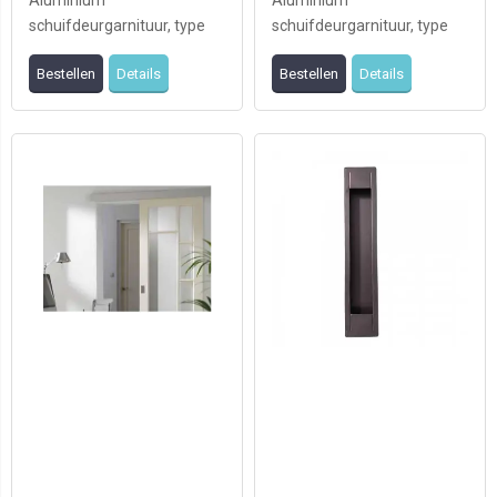
Aluminium
Aluminium
schuifdeurgarnituur, type
schuifdeurgarnituur, type
Husky, raillengte 2000mm
Husky, raillengte 2400mm
Bestellen
Details
Bestellen
Details