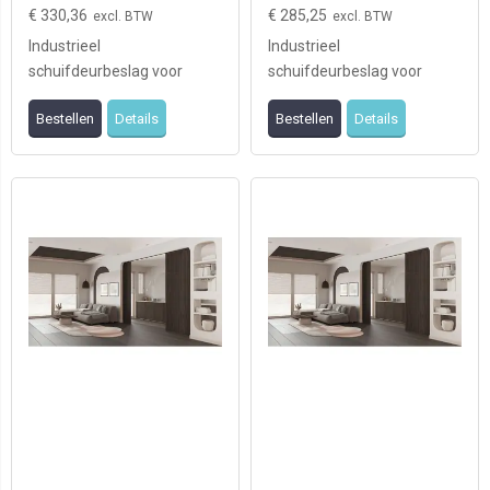
€ 330,36
€ 285,25
Industrieel
Industrieel
schuifdeurbeslag voor
schuifdeurbeslag voor
landelijke of moderne
landelijke of moderne
Bestellen
Details
Bestellen
Details
ruimtes, stalen beslag
ruimtes, stalen beslag
voorzien va ...
voorzien va ...