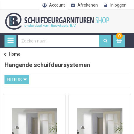
Account
Afrekenen
Inloggen
0
0
item
€ 
Home
Hangende schuifdeursystemen
FILTERS