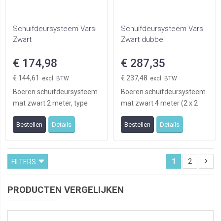
Schuifdeursysteem Varsi
Schuifdeursysteem Varsi
Zwart
Zwart dubbel
€ 174,98
€ 287,35
€ 144,61
€ 237,48
Boeren schuifdeursysteem
Boeren schuifdeursysteem
mat zwart 2 meter, type
mat zwart 4 meter (2 x 2
Varsi geschikt voor 1deur
meter), type Varsi, geschikt
Bestellen
Details
Bestellen
Details
(levering exclu ...
voor twee d ...
1
2
FILTERS
PRODUCTEN VERGELIJKEN