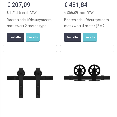
€ 207,09
€ 431,84
€ 171,15
€ 356,89
Boeren schuifdeursysteem
Boeren schuifdeursysteem
mat zwart 2 meter, type
mat zwart 4 meter (2 x 2
Wheel geschikt voor 1deur
meter), type Wheel,
Bestellen
Details
Bestellen
Details
(levering exclu ...
geschikt voor twee d ...