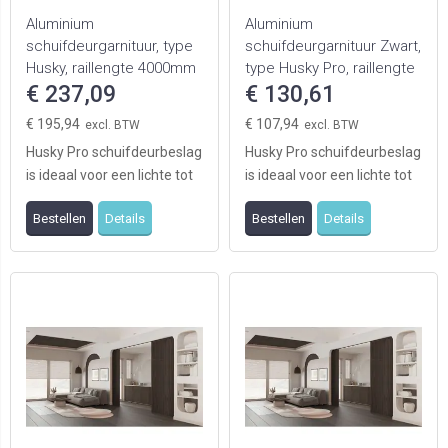
Aluminium
Aluminium
schuifdeurgarnituur, type
schuifdeurgarnituur Zwart,
Husky, raillengte 4000mm
type Husky Pro, raillengte
t.b.v. 2 deuren
€ 237,09
2000mm
€ 130,61
€ 195,94
€ 107,94
Husky Pro schuifdeurbeslag
Husky Pro schuifdeurbeslag
is ideaal voor een lichte tot
is ideaal voor een lichte tot
zware
zware
Bestellen
Details
Bestellen
Details
binnendeurtoepassing.
binnendeurtoepassing.