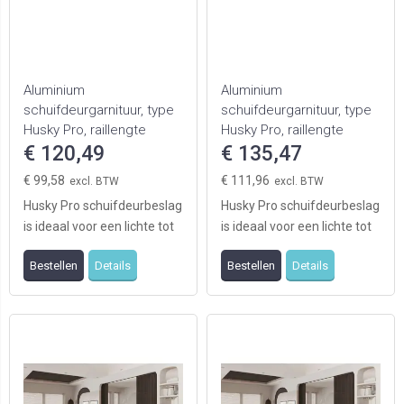
Aluminium
Aluminium
schuifdeurgarnituur, type
schuifdeurgarnituur, type
Husky Pro, raillengte
Husky Pro, raillengte
1500mm
€ 120,49
2000mm
€ 135,47
€ 99,58
€ 111,96
Husky Pro schuifdeurbeslag
Husky Pro schuifdeurbeslag
is ideaal voor een lichte tot
is ideaal voor een lichte tot
zware
zware
Bestellen
Details
Bestellen
Details
binnendeurtoepassing.
binnendeurtoepassing.