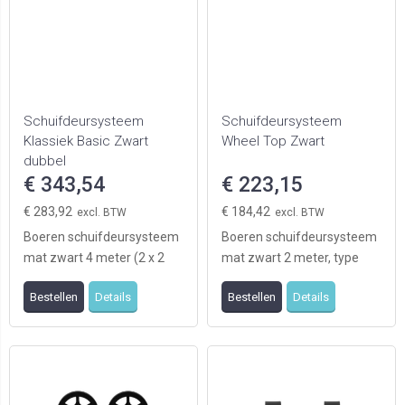
Schuifdeursysteem
Schuifdeursysteem
Klassiek Basic Zwart
Wheel Top Zwart
dubbel
€ 343,54
€ 223,15
€ 283,92
€ 184,42
Boeren schuifdeursysteem
Boeren schuifdeursysteem
mat zwart 4 meter (2 x 2
mat zwart 2 meter, type
meter), type Klassiek,
Wheel Top geschikt voor
Bestellen
Details
Bestellen
Details
geschikt voor twe ...
1deur (levering e ...