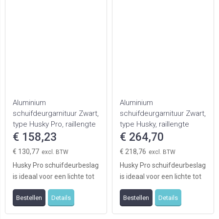
Aluminium
Aluminium
schuifdeurgarnituur Zwart,
schuifdeurgarnituur Zwart,
type Husky Pro, raillengte
type Husky, raillengte
3000mm
€ 158,23
4000mm t.b.v. 2 deuren
€ 264,70
€ 130,77
€ 218,76
Husky Pro schuifdeurbeslag
Husky Pro schuifdeurbeslag
is ideaal voor een lichte tot
is ideaal voor een lichte tot
zware
zware
Bestellen
Details
Bestellen
Details
binnendeurtoepassing.
binnendeurtoepassing.