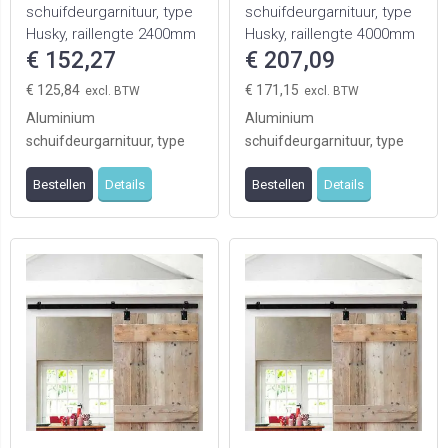
schuifdeurgarnituur, type
schuifdeurgarnituur, type
Husky, raillengte 2400mm
Husky, raillengte 4000mm
€ 152,27
t.b.v. 2 deuren
€ 207,09
€ 125,84
€ 171,15
Aluminium
Aluminium
schuifdeurgarnituur, type
schuifdeurgarnituur, type
Husky, raillengte 2400mm
Husky, raillengte 4000mm
Bestellen
Details
Bestellen
Details
t.b.v. 2 deuren