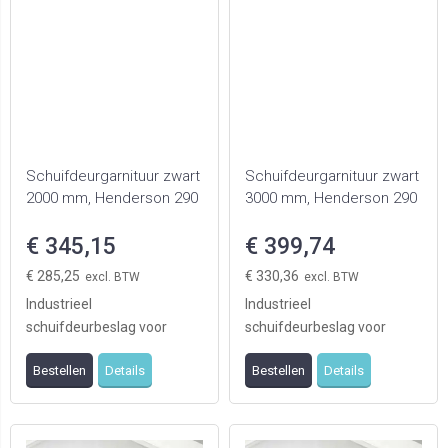
Schuifdeurgarnituur zwart
Schuifdeurgarnituur zwart
2000 mm, Henderson 290
3000 mm, Henderson 290
€ 345,15
€ 399,74
€ 285,25
€ 330,36
Industrieel
Industrieel
schuifdeurbeslag voor
schuifdeurbeslag voor
landelijke of moderne
landelijke of moderne
Bestellen
Details
Bestellen
Details
ruimtes, stalen beslag
ruimtes, stalen beslag
voorzien va ...
voorzien va ...