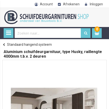
Account
Afrekenen
Inloggen
0
0
item
€ 
Hangende schuifdeursystemen
Standaard hangend systeem
Home
Aluminium schuifdeurgarnituur, type Husky, raillengte
4000mm t.b.v. 2 deuren