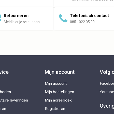
Retourneren
Telefonisch contact
Meld hier je retour aan
085 - 022 05 99
vice
Mijn account
Volg 
Mijn account
Facebo
kheden
Mijn bestellingen
Youtub
taire leveringen
Mijn adresboek
Overi
uren
Registreren