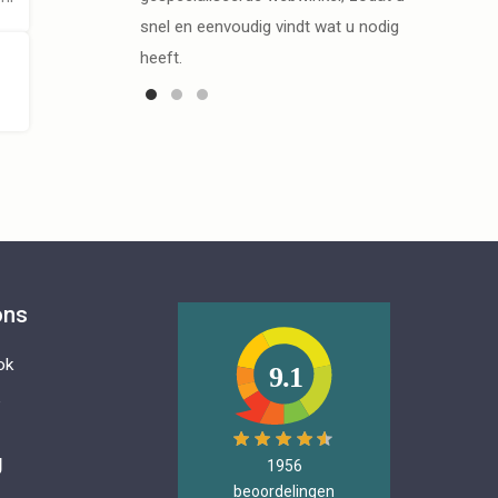
snel en eenvoudig vindt wat u nodig
heeft.
ons
ok
9.1
e
g
1956
beoordelingen