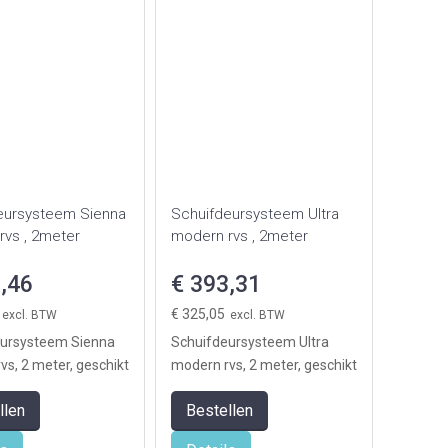
eursysteem Sienna
Schuifdeursysteem Ultra
rvs , 2meter
modern rvs , 2meter
,46
€ 393,31
€ 325,05
ursysteem Sienna
Schuifdeursysteem Ultra
vs, 2 meter, geschikt
modern rvs, 2 meter, geschikt
r (levering exclusief
voor 1deur (levering exclusief
llen
Bestellen
deur)