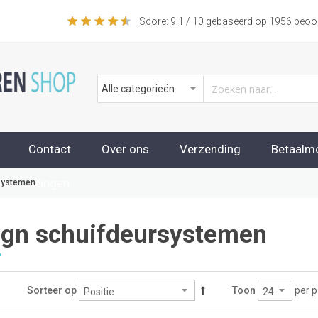
Score:
9.1
/ 10 gebaseerd op
1956
beoor
Contact
Over ons
Verzending
Betaalm
beoordelingen
systemen
ign schuifdeursystemen
per p
Sorteer op
Toon