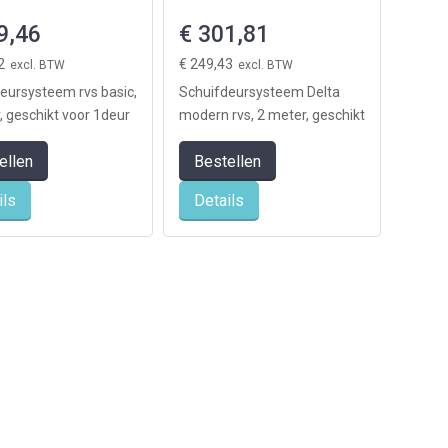
9,46
€ 301,81
2
€ 249,43
eursysteem rvs basic,
Schuifdeursysteem Delta
, geschikt voor 1deur
modern rvs, 2 meter, geschikt
g exclusief deur)
voor 1deur (levering exclusief
ellen
Bestellen
deur)
ils
Details