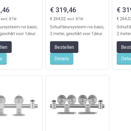
,46
€ 319,46
€ 31
€ 264,02
€ 264,0
ursysteem rvs basic,
Schuifdeursysteem rvs basic,
Schuifd
 geschikt voor 1deur
2 meter, geschikt voor 1deur
2 meter
 exclusief deur)
(levering exclusief deur)
(leverin
llen
Bestellen
Best
ls
Details
Deta