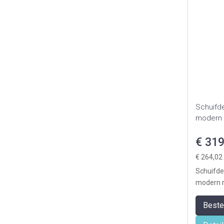
Schuifd
modern 
€ 319
€ 264,02
Schuifde
modern r
voor 1deu
Beste
deur ...