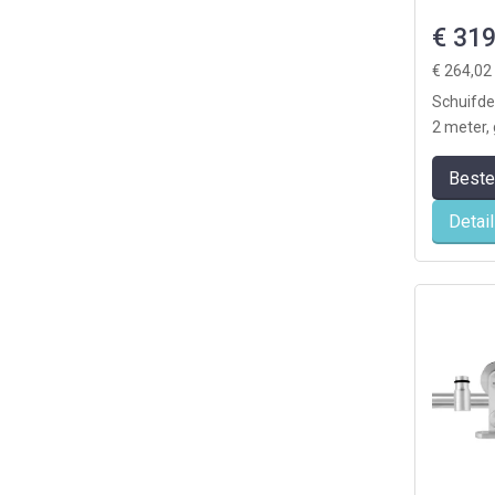
€ 319
€ 264,02
Schuifde
2 meter,
(levering
Beste
Detai