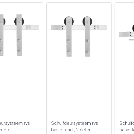
eursysteem rvs
Schuifdeursysteem rvs
Schuif
2meter
basic rond , 2meter
basic t