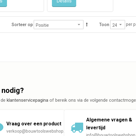
ls
Details
per p
Sorteer op
Toon
 nodig?
 de
klantenservicepagina
of bereik ons via de volgende contactmogel
Algemene vragen &
Vraag over een product
levertijd
verkoop@bouwtoolswebshop.nl
info@bouwtoolswebshop.