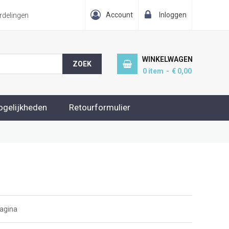
Account
Inloggen
delingen
WINKELWAGEN
ZOEK
0
item
€ 0,00
ogelijkheden
Retourformulier
agina