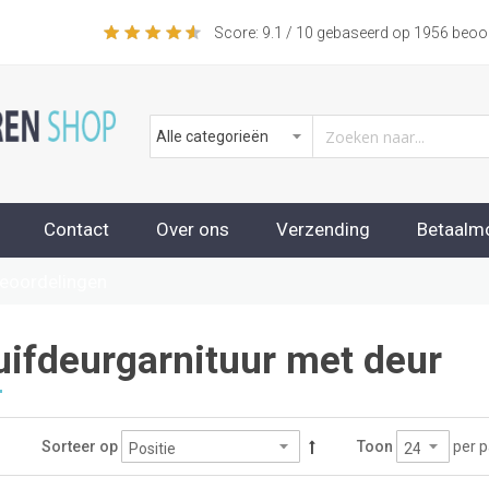
Score:
9.1
/ 10 gebaseerd op
1956
beoor
Contact
Over ons
Verzending
Betaalm
beoordelingen
ifdeurgarnituur met deur
per p
Sorteer op
Toon