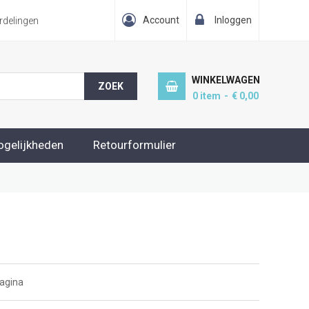
Account
Inloggen
delingen
WINKELWAGEN
ZOEK
0
item
€ 0,00
ogelijkheden
Retourformulier
agina