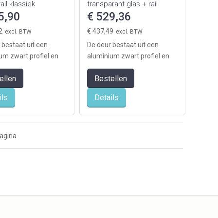
ail klassiek
transparant glas + rail
5,90
klassiek
€ 529,36
2
€ 437,49
 bestaat uit een
De deur bestaat uit een
um zwart profiel en
aluminium zwart profiel en
spanelen, die u
vier glaspanelen, die u
ellen
Bestellen
g zelf ...
eenvoudig zelf ...
ils
Details
agina