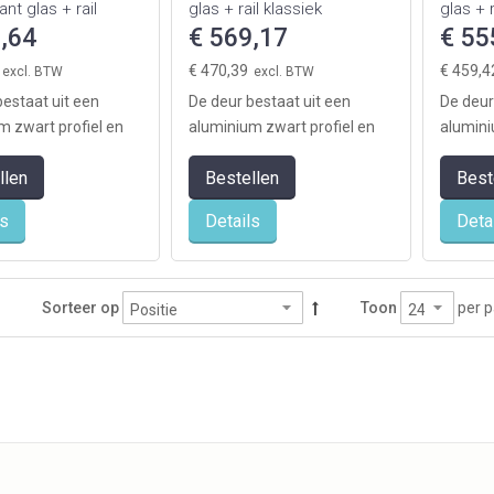
nt glas + rail
glas + rail klassiek
glas + r
,64
€ 569,17
€ 55
€ 470,39
€ 459,4
bestaat uit een
De deur bestaat uit een
De deur
m zwart profiel en
aluminium zwart profiel en
alumini
panelen, die u
vier glaspanelen, die u
vier gla
llen
Bestellen
Best
 zelf ...
eenvoudig zelf ...
eenvoudi
ls
Details
Deta
per p
Sorteer op
Toon