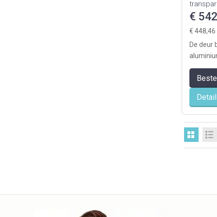
transpara
klassiek
€ 542
€ 448,46
De deur 
aluminiu
vier glas
Beste
eenvoudig
Detai