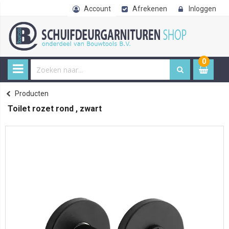
Account
Afrekenen
Inloggen
0
0
item
€ 
Producten
Home
Toilet rozet rond , zwart