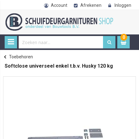
Account
Afrekenen
Inloggen
0
0
item
€ 
Toebehoren
Home
Softclose universeel enkel t.b.v. Husky 120 kg